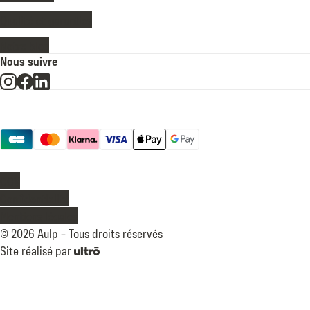
Qualité et garanties
Notre blog
Nous suivre
Moyens de paiement
Légal
CGV
Confidentialité
Mentions légales
©
2026
Aulp –
Tous droits réservés
Site réalisé par