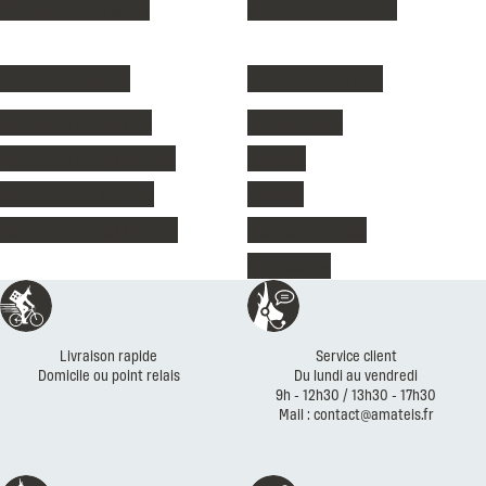
Chaussures de sport
Chaussures de sport
Vêtements de ski
Vêtements enfant
Vestes de ski femme
Vestes de ski
Pantalons de ski femme
Polaires
Vestes de ski homme
T-shirts
Pantalons de ski homme
Pantalons de ski
Chaussures
Réassurances
Livraison rapide
Service client
Domicile ou point relais
Du lundi au vendredi
9h - 12h30 / 13h30 - 17h30
Mail : contact@amateis.fr