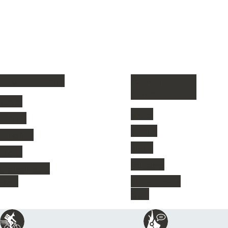
Vêtements femme
Vêtements
homme
Vestes
Vestes
T-shirts
T-shirts
Pantalons
Shorts
Shorts
Pantalons
Chaussures de
sport
Chaussures de
sport