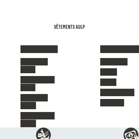
VÊTEMENTS AULP
Vêtements de ski
Vêtements enfant
Vestes de ski
Vestes de ski
femme
Polaires
Pantalons de ski
T-shirts
femme
Pantalons de ski
Vestes de ski
Chaussures
homme
Pantalons de ski
homme
Réassurances