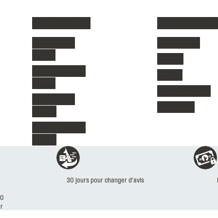
Vêtements de ski
Vêtements enfant
Vestes de ski
Vestes de ski
femme
Polaires
Pantalons de ski
T-shirts
femme
Pantalons de ski
Vestes de ski
Chaussures
homme
Pantalons de ski
homme
Réassurances
30 jours pour changer d’avis
30
r