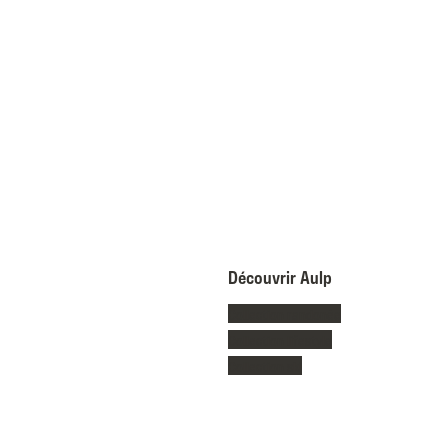
Découvrir Aulp
Collection randonée
Collection lifestyle
Collection ski