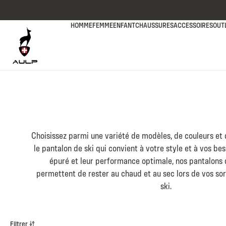
Passer au contenu
HOMME
FEMME
ENFANT
CHAUSSURES
ACCESSOIRES
OUT
Choisissez parmi une variété de modèles, de couleurs et d
le pantalon de ski qui convient à votre style et à vos bes
épuré et leur performance optimale, nos pantalons
permettent de rester au chaud et au sec lors de vos sort
ski.
Listing produits
Filtrer