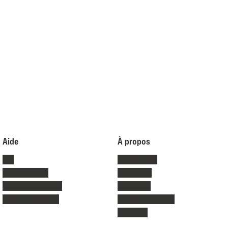
Aide
À propos
FAQ
Notre histoire
Contactez-nous
Revendeurs
Livraisons et retours
Nos valeurs
Modes de paiement
Qualité et garanties
Notre blog