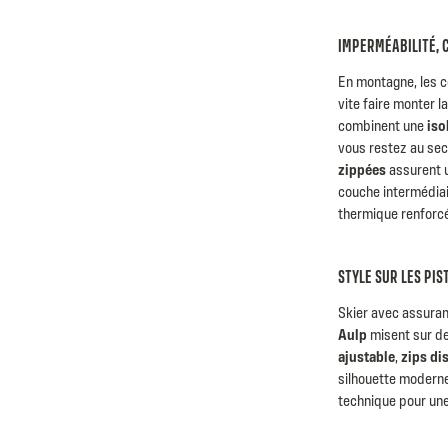
IMPERMÉABILITÉ, C
En montagne, les co
vite faire monter l
combinent une
iso
vous restez au sec
zippées
assurent u
couche intermédia
thermique renforc
STYLE SUR LES PIS
Skier avec assuranc
Aulp
misent sur de
ajustable
,
zips di
silhouette moderne
technique pour une 