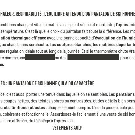
HALEUR, RESPIRABILITÉ : L’ÉQUILIBRE ATTENDU D'UN PANTALON DE SKI HOMM
nditions changent vite. Le matin, la neige est sèche et mordante ; l’après-midi
a température. C’est là que le choix du pantalon fait toute la différence. Les 
lation thermique efficace
avec une bonne capacité d’
évacuation de l’humid
, au chaud, sans surchauffe. Les
coutures étanches
, les
matières déperlant
ne régulation idéale tout au long de la journée. Et si le thermomètre chute vr
ire comme une
polaire homme
ou des
sous-vêtements techniques
pour une
ée.
TES : UN PANTALON DE SKI HOMME QUI A DU CARACTÈRE
e, c’est aussi porter une tenue dans laquelle on se sent bien. Les
pantalons
s coupes nettes, des teintes sobres ou contrastées, et des détails bien pen
screts
,
finitions robustes
: chaque élément compte. C’est la pièce idéale po
, cohérente et fonctionnelle. Assortissez-le facilement à une
veste de ski h
allure affirmée, du télésiège à l’après-ski.
VÊTEMENTS AULP