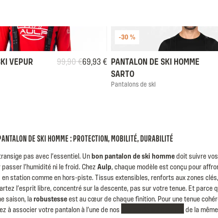
-30 %
L
XL
XXL
XXXL
S
M
L
SKI VEPUR
99,90 €
69,93 €
PANTALON DE SKI HOMME
Prix habituel
Prix soldé
SARTO
Pantalons de ski
PANTALON DE SKI HOMME : PROTECTION, MOBILITÉ, DURABILITÉ
 transige pas avec l’essentiel. Un
bon pantalon de ski homme
doit suivre v
 passer l’humidité ni le froid. Chez
Aulp
, chaque modèle est conçu pour affron
s en station comme en hors-piste. Tissus extensibles, renforts aux zones clés
rtez l’esprit libre, concentré sur la descente, pas sur votre tenue. Et parce 
ne saison, la
robustesse
est au cœur de chaque finition. Pour une tenue cohér
z à associer votre pantalon à l’une de nos
vestes de ski homme
de la même 