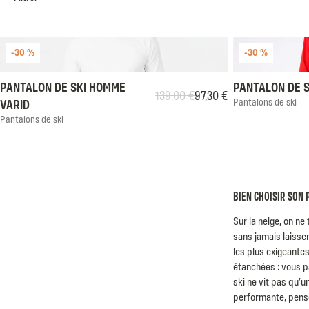
-30 %
-30 %
S
M
L
XL
XXL
S
M
PANTALON DE SKI HOMME
PANTALON DE 
139,00 €
97,30 €
Prix habituel
Prix soldé
Pantalons de ski
VARID
Pantalons de ski
BIEN CHOISIR SON 
Sur la neige, on ne
sans jamais laisser
les plus exigeante
étanchées : vous pa
ski ne vit pas qu’u
performante, pense