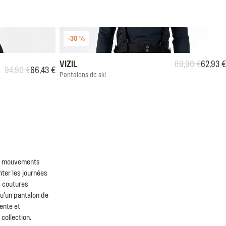
-30 %
XL
XXL
S
M
L
XL
XXL
XXXL
VIZIL
89,90 €
62,93 €
Prix habituel
Prix soldé
94,90 €
66,43 €
Prix habituel
Prix soldé
Pantalons de ski
os mouvements
ter les journées
, coutures
qu’un pantalon de
ente et
collection.