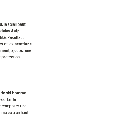
E
, le soleil peut
modèles
Aulp
ité
. Résultat :
es
et les
aérations
aiment, ajoutez une
 protection
 de ski homme
sés.
Taille
ur composer une
omme
ou à un haut