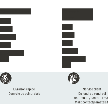
Vêtements femme
Vêtements
homme
Vestes
Vestes
T-shirts
T-shirts
Pantalons
Shorts
Shorts
Pantalons
Chaussures de
sport
Chaussures de
sport
Livraison rapide
Service client
Domicile ou point relais
Du lundi au vendredi
9h - 12h30 / 13h30 - 17h
Mail : contact@amateis.f