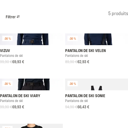
Listing produits
5 produits
Filtrer
-30 %
-30 %
VIZUV
PANTALON DE SKI VELEN
Pantalons de ski
Pantalons de ski
99,90 €
69,93 €
89,90 €
62,93 €
Prix habituel
Prix soldé
Prix habituel
Prix soldé
-30 %
-30 %
PANTALON DE SKI VIARY
PANTALON DE SKI SONIE
Pantalons de ski
Pantalons de ski
99,90 €
69,93 €
94,90 €
66,43 €
Prix habituel
Prix soldé
Prix habituel
Prix soldé