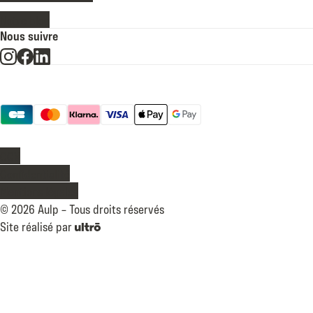
Notre blog
Nous suivre
Moyens de paiement
Légal
CGV
Confidentialité
Mentions légales
©
2026
Aulp –
Tous droits réservés
Site réalisé par