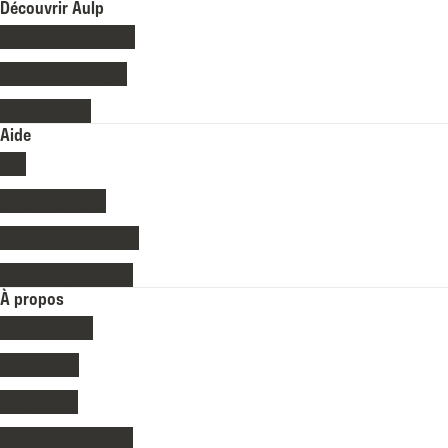
Découvrir Aulp
Collection randonée
Collection lifestyle
Collection ski
Aide
FAQ
Contactez-nous
Livraisons et retours
Modes de paiement
À propos
Notre histoire
Revendeurs
Nos valeurs
Qualité et garanties