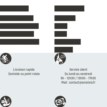
Vêtements de ski
Vêtements enfant
Vestes de ski femme
Vestes de ski
Pantalons de ski femme
Polaires
Vestes de ski homme
T-shirts
Pantalons de ski homme
Pantalons de ski
Chaussures
Réassurances
Livraison rapide
Service client
Domicile ou point relais
Du lundi au vendredi
9h - 12h30 / 13h30 - 17h30
Mail : contact@amateis.fr