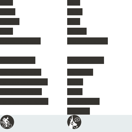
Vestes
Vestes
T-shirts
T-shirts
Pantalons
Shorts
Shorts
Pantalons
Chaussures de sport
Chaussures de sport
Vêtements de ski
Vêtements enfant
Vestes de ski femme
Vestes de ski
Pantalons de ski femme
Polaires
Vestes de ski homme
T-shirts
Pantalons de ski homme
Pantalons de ski
Chaussures
Réassurances