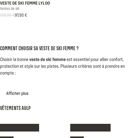
VESTE DE SKI FEMME LYLOO
Vestes de ski
139,90 €
97,93 €
Prix habituel
Prix soldé
COMMENT CHOISIR SA VESTE DE SKI FEMME ?
Choisir la bonne
veste de ski femme
est essentiel pour allier confort,
protection et style sur les pistes. Plusieurs critères sont à prendre en
compte :
Afficher plus
VÊTEMENTS AULP
Vêtements femme
Vêtements homme