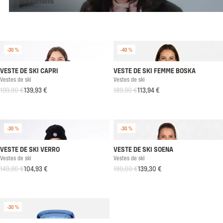
Nos conseils
-30 %
-40 %
VESTE DE SKI CAPRI
VESTE DE SKI FEMME BOSKA
Vestes de ski
Vestes de ski
199,90 €
139,93 €
189,90 €
113,94 €
Prix habituel
Prix soldé
Prix habituel
Prix soldé
-30 %
-30 %
VESTE DE SKI VERRO
VESTE DE SKI SOENA
Vestes de ski
Vestes de ski
149,90 €
104,93 €
199,00 €
139,30 €
Prix habituel
Prix soldé
Prix habituel
Prix soldé
-30 %