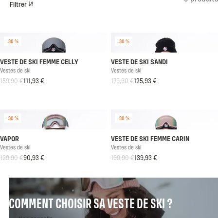
Filtrer
-30 %
-30 %
VESTE DE SKI FEMME CELLY
VESTE DE SKI SANDI
Vestes de ski
Vestes de ski
159,90 €
111,93 €
179,90 €
125,93 €
Prix habituel
Prix soldé
Prix habituel
Prix soldé
-30 %
-30 %
VAPOR
VESTE DE SKI FEMME CARIN
Vestes de ski
Vestes de ski
129,90 €
90,93 €
199,90 €
139,93 €
Prix habituel
Prix soldé
Prix habituel
Prix soldé
COMMENT CHOISIR SA VESTE DE SKI ?