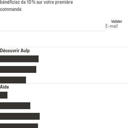
bénéficiez de 10 % sur votre première
commande
Valider
E-mail
Découvrir Aulp
Collection randonée
Collection lifestyle
Collection ski
Aide
FAQ
Contactez-nous
Livraisons et retours
Modes de paiement