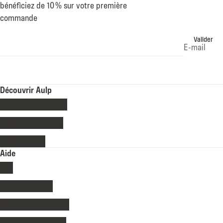
bénéficiez de 10 % sur votre première
commande
Valider
E-mail
Découvrir Aulp
Collection randonée
Collection lifestyle
Collection ski
Aide
FAQ
Contactez-nous
Livraisons et retours
Modes de paiement