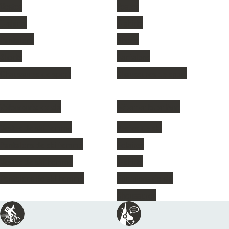
Vestes
Vestes
T-shirts
T-shirts
Pantalons
Shorts
Shorts
Pantalons
Chaussures de sport
Chaussures de sport
Vêtements de ski
Vêtements enfant
Vestes de ski femme
Vestes de ski
Pantalons de ski femme
Polaires
Vestes de ski homme
T-shirts
Pantalons de ski homme
Pantalons de ski
Chaussures
Réassurances