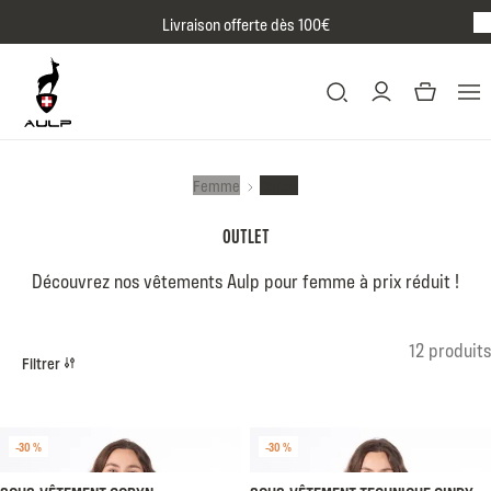
Passer au contenu
Livraison offerte dès 100€
BR
Femme
Outlet
OUTLET
Découvrez nos vêtements Aulp pour femme à prix réduit !
Listing produits
12 produits
Filtrer
-30 %
-30 %