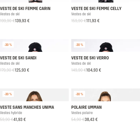
VESTE DE SKI FEMME CARIN
VESTE DE SKI FEMME CELLY
Vestes de ski
Vestes de ski
199,90 €
139,93 €
159,90 €
111,93 €
Prix habituel
Prix soldé
Prix habituel
Prix soldé
-30 %
-30 %
VESTE DE SKI SANDI
VESTE DE SKI VERRO
Vestes de ski
Vestes de ski
179,90 €
125,93 €
149,90 €
104,93 €
Prix habituel
Prix soldé
Prix habituel
Prix soldé
-30 %
-30 %
VESTE SANS MANCHES UNIMA
POLAIRE UMMAN
Vestes hybride
Vestes polaire
59,90 €
41,93 €
54,90 €
38,43 €
Prix habituel
Prix soldé
Prix habituel
Prix soldé