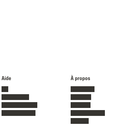
Aide
À propos
FAQ
Notre histoire
Contactez-nous
Revendeurs
Livraisons et retours
Nos valeurs
Modes de paiement
Qualité et garanties
Notre blog