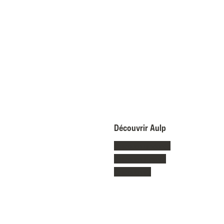
Découvrir Aulp
Collection randonée
Collection lifestyle
Collection ski