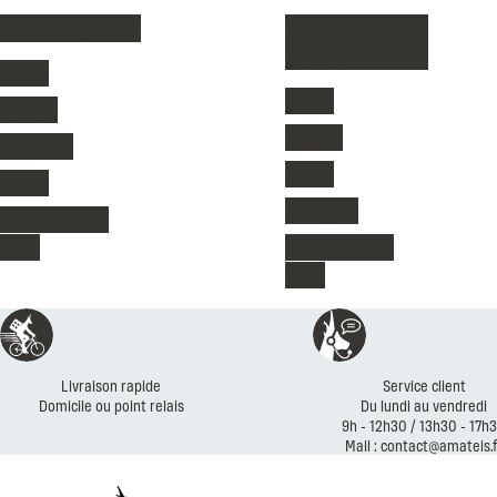
Vêtements femme
Vêtements
homme
Vestes
Vestes
T-shirts
T-shirts
Pantalons
Shorts
Shorts
Pantalons
Chaussures de
sport
Chaussures de
sport
Livraison rapide
Service client
Domicile ou point relais
Du lundi au vendredi
9h - 12h30 / 13h30 - 17h
Mail : contact@amateis.f