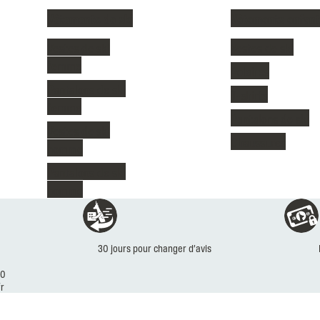
Vêtements de ski
Vêtements enfant
Vestes de ski
Vestes de ski
femme
Polaires
Pantalons de ski
T-shirts
femme
Pantalons de ski
Vestes de ski
Chaussures
homme
Pantalons de ski
homme
Réassurances
30 jours pour changer d’avis
30
r