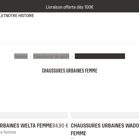
Livraison offerte dès 100€
LET
NOTRE HISTOIRE
Femme
Chaussures de sport
Chaussures urbaines femme
CHAUSSURES URBAINES FEMME
7
38
39
40
41
42
35
36
37
38
39
RBAINES WELTA FEMME
84,90 €
CHAUSSURES URBAINES WADO
nes femme
FEMME