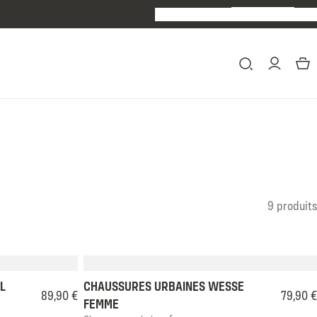
BREXIT : Avis important concernant le
FAQ
Revendeurs
9 produits
40
41
42
35
36
37
38
39
40
41
42
L
CHAUSSURES URBAINES WESSE
89,90 €
79,90 €
FEMME