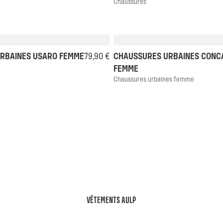
Chaussures
38
39
40
41
36
37
38
39
RBAINES USARO FEMME
79,90 €
CHAUSSURES URBAINES CONC
FEMME
Chaussures urbaines femme
VÊTEMENTS AULP