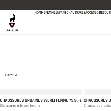
Passer au contenu
HOMME
FEMME
ENFANT
CHAUSSURES
ACCESSOIRES
OUT
Listing produits
Filtrer
35
36
37
38
39
40
41
42
35
36
3
CHAUSSURES URBAINES WERLI FEMME
79,90 €
CHAUSSURES U
Chaussures urbaines femme
Chaussures urbai