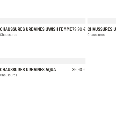
36
37
38
39
40
41
36
37
CHAUSSURES URBAINES UWISH FEMME
79,90 €
CHAUSSURES U
Chaussures
Chaussures
35
36
37
38
39
40
41
42
CHAUSSURES URBAINES AQUA
39,90 €
Chaussures