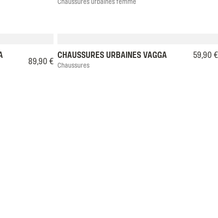
Chaussures urbaines femme
40
41
35
36
37
38
39
40
41
42
A
CHAUSSURES URBAINES VAGGA
59,90 €
89,90 €
Chaussures