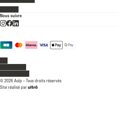
Notre blog
Nous suivre
Moyens de paiement
Légal
CGV
Confidentialité
Mentions légales
©
2026
Aulp –
Tous droits réservés
Site réalisé par