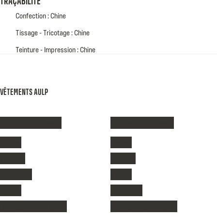
Confection : Chine
Tissage - Tricotage : Chine
Teinture - Impression : Chine
VÊTEMENTS AULP
Vêtements femme
Vêtements homme
Vestes
Vestes
T-shirts
T-shirts
Pantalons
Shorts
Shorts
Pantalons
Chaussures de sport
Chaussures de sport