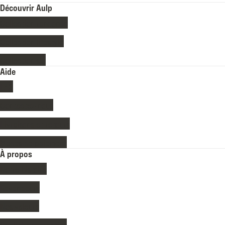
Découvrir Aulp
Collection randonée
Collection lifestyle
Collection ski
Aide
FAQ
Contactez-nous
Livraisons et retours
Modes de paiement
À propos
Notre histoire
Revendeurs
Nos valeurs
Qualité et garanties