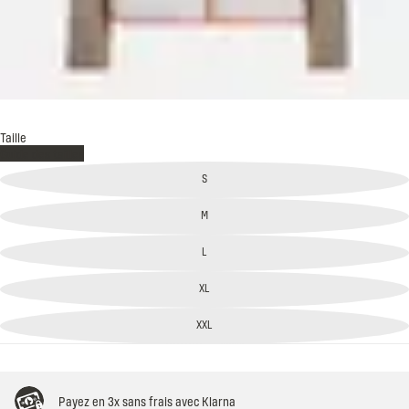
SAND LIGHT KAKI
Taille
Guide des tailles
S
M
L
XL
XXL
Payez en 3x sans frais avec Klarna