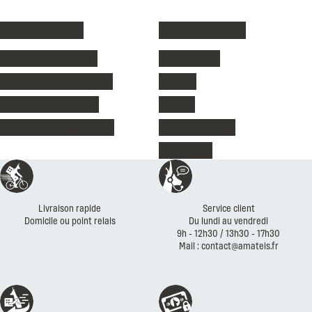
Vêtements de ski
Vêtements enfant
Vestes de ski femme
Vestes de ski
Pantalons de ski femme
Polaires
Vestes de ski homme
T-shirts
Pantalons de ski homme
Pantalons de ski
Chaussures
Réassurances
Livraison rapide
Service client
Domicile ou point relais
Du lundi au vendredi
9h - 12h30 / 13h30 - 17h30
Mail : contact@amateis.fr