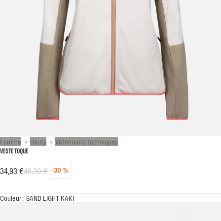
Femme
Hauts
Vêtements techniques
VESTE TOQUE
34,93 €
49,90 €
-30 %
Réduction
Prix habituel
Prix soldé
Couleur : SAND LIGHT KAKI