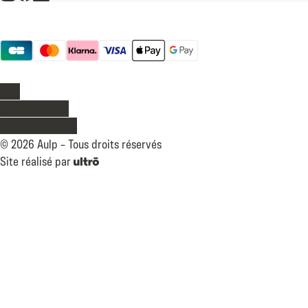
Moyens de paiement
Légal
CGV
Confidentialité
Mentions légales
©
2026
Aulp –
Tous droits réservés
Site réalisé par