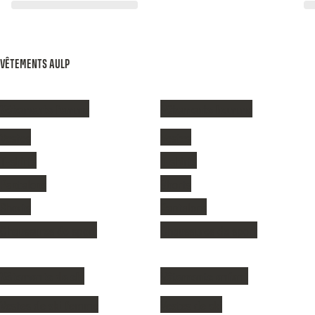
VÊTEMENTS AULP
Vêtements femme
Vêtements homme
Vestes
Vestes
T-shirts
T-shirts
Pantalons
Shorts
Shorts
Pantalons
Chaussures de sport
Chaussures de sport
Vêtements de ski
Vêtements enfant
Vestes de ski femme
Vestes de ski