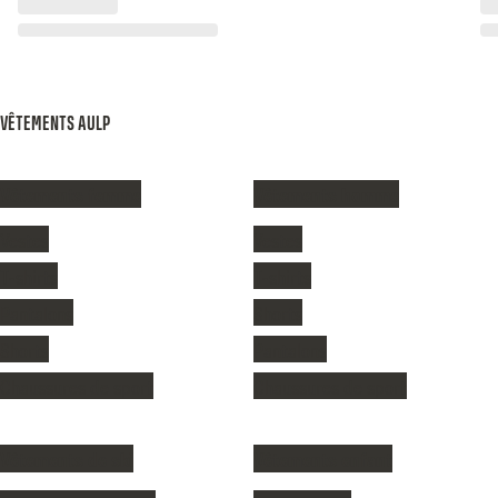
VÊTEMENTS AULP
Vêtements femme
Vêtements homme
Vestes
Vestes
T-shirts
T-shirts
Pantalons
Shorts
Shorts
Pantalons
Chaussures de sport
Chaussures de sport
Vêtements de ski
Vêtements enfant