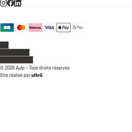
Moyens de paiement
Légal
CGV
Confidentialité
Mentions légales
©
2026
Aulp –
Tous droits réservés
Site réalisé par