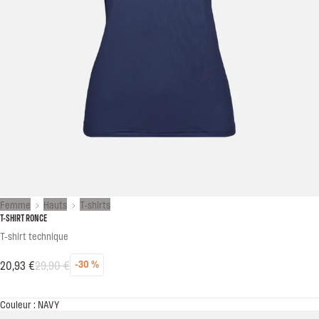
Femme
Hauts
T-shirts
T-SHIRT RONCE
T-shirt technique
20,93 €
29,90 €
-30 %
Réduction
Prix habituel
Prix soldé
Couleur : NAVY