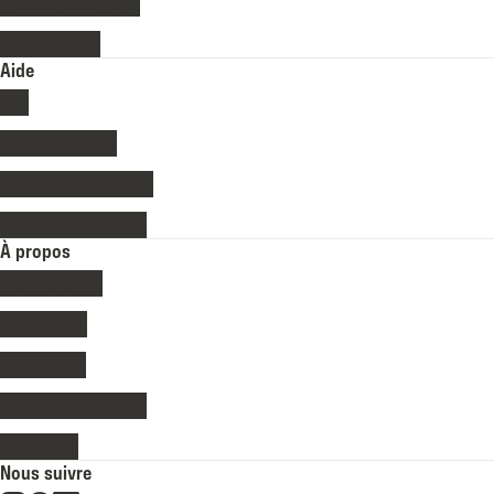
Collection lifestyle
Collection ski
Aide
FAQ
Contactez-nous
Livraisons et retours
Modes de paiement
À propos
Notre histoire
Revendeurs
Nos valeurs
Qualité et garanties
Notre blog
Nous suivre