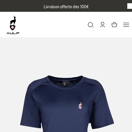
Passer au contenu
Livraison offerte dès 100€
BR