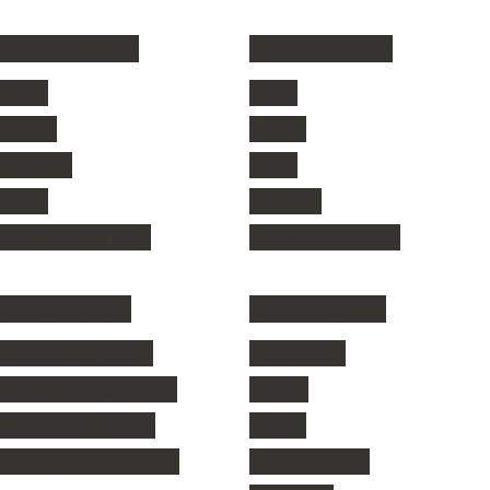
Vêtements femme
Vêtements homme
Vestes
Vestes
T-shirts
T-shirts
Pantalons
Shorts
Shorts
Pantalons
Chaussures de sport
Chaussures de sport
Vêtements de ski
Vêtements enfant
Vestes de ski femme
Vestes de ski
Pantalons de ski femme
Polaires
Vestes de ski homme
T-shirts
Pantalons de ski homme
Pantalons de ski