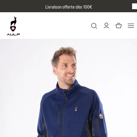
Passer au contenu
Livraison offerte dès 100€
BR