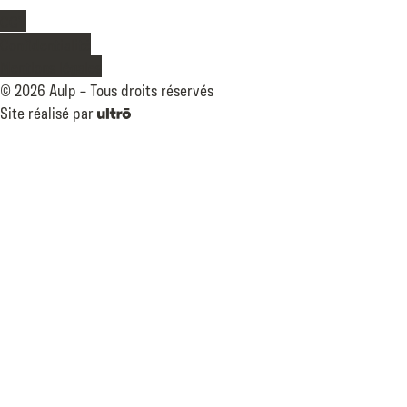
Légal
CGV
Confidentialité
Mentions légales
©
2026
Aulp –
Tous droits réservés
Site réalisé par