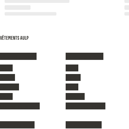
VÊTEMENTS AULP
Vêtements femme
Vêtements homme
Vestes
Vestes
T-shirts
T-shirts
Pantalons
Shorts
Shorts
Pantalons
Chaussures de sport
Chaussures de sport
Vêtements de ski
Vêtements enfant