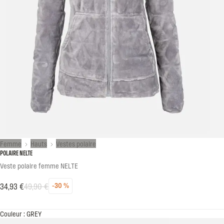
Femme
Hauts
Vestes polaire
POLAIRE NELTE
Veste polaire femme NELTE
34,93 €
49,90 €
-30 %
Réduction
Prix habituel
Prix soldé
Couleur : GREY