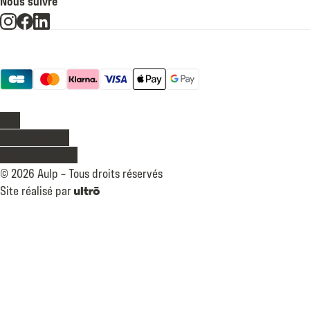
Nous suivre
Moyens de paiement
Légal
CGV
Confidentialité
Mentions légales
©
2026
Aulp –
Tous droits réservés
Site réalisé par