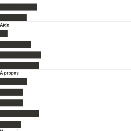
Collection lifestyle
Collection ski
Aide
FAQ
Contactez-nous
Livraisons et retours
Modes de paiement
À propos
Notre histoire
Revendeurs
Nos valeurs
Qualité et garanties
Notre blog