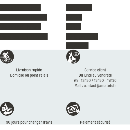
Vestes de ski femme
Vestes de ski
Pantalons de ski femme
Polaires
Vestes de ski homme
T-shirts
Pantalons de ski homme
Pantalons de ski
Chaussures
Réassurances
Livraison rapide
Service client
Domicile ou point relais
Du lundi au vendredi
9h - 12h30 / 13h30 - 17h30
Mail : contact@amateis.fr
30 jours pour changer d’avis
Paiement sécurisé