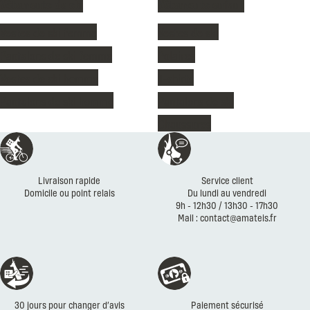
Vêtements de ski
Vêtements enfant
Vestes de ski femme
Vestes de ski
Pantalons de ski femme
Polaires
Vestes de ski homme
T-shirts
Pantalons de ski homme
Pantalons de ski
Chaussures
Réassurances
Livraison rapide
Service client
Domicile ou point relais
Du lundi au vendredi
9h - 12h30 / 13h30 - 17h30
Mail : contact@amateis.fr
30 jours pour changer d’avis
Paiement sécurisé