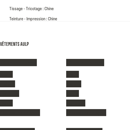
Tissage - Tricotage : Chine
Teinture - Impression : Chine
VÊTEMENTS AULP
Vêtements femme
Vêtements homme
Vestes
Vestes
T-shirts
T-shirts
Pantalons
Shorts
Shorts
Pantalons
Chaussures de sport
Chaussures de sport