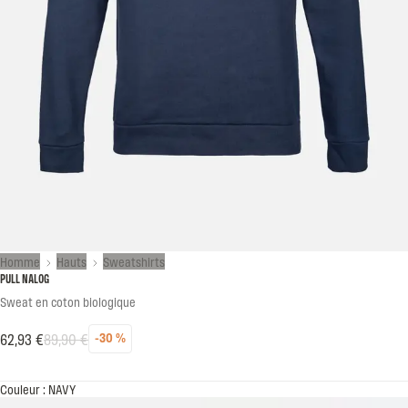
Homme
Hauts
Sweatshirts
PULL NALOG
Sweat en coton biologique
62,93 €
89,90 €
-30 %
Réduction
Prix habituel
Prix soldé
Couleur : NAVY