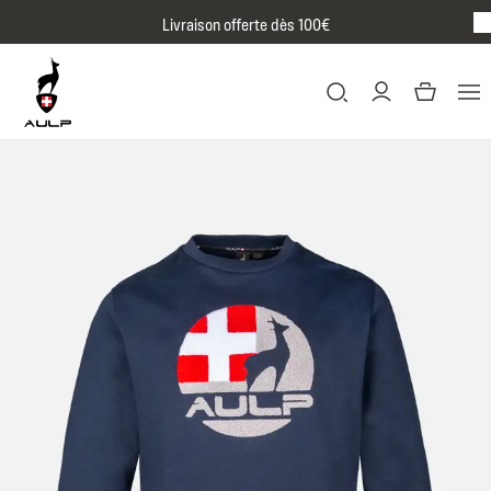
Passer au contenu
Livraison offerte dès 100€
BR