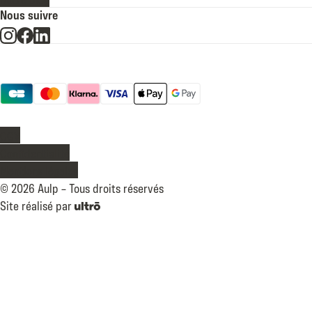
Nous suivre
Moyens de paiement
Légal
CGV
Confidentialité
Mentions légales
©
2026
Aulp –
Tous droits réservés
Site réalisé par