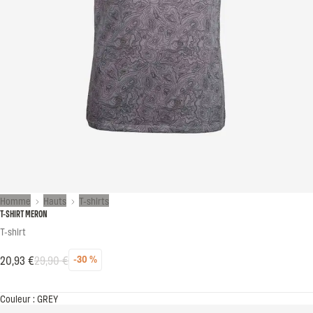
Homme
Hauts
T-shirts
T-SHIRT MERON
T-shirt
20,93 €
29,90 €
-30 %
Réduction
Prix habituel
Prix soldé
Couleur : GREY