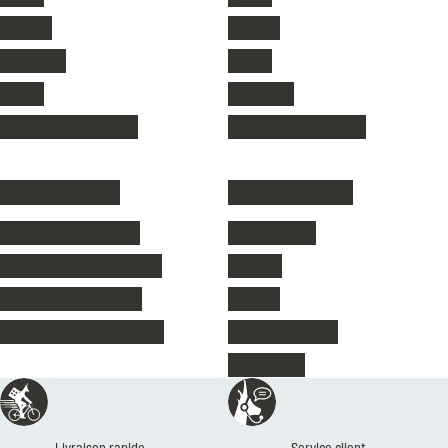
T-shirts
T-shirts
Pantalons
Shorts
Shorts
Pantalons
Chaussures de sport
Chaussures de sport
Vêtements de ski
Vêtements enfant
Vestes de ski femme
Vestes de ski
Pantalons de ski femme
Polaires
Vestes de ski homme
T-shirts
Pantalons de ski homme
Pantalons de ski
Chaussures
Réassurances
Livraison rapide
Service client