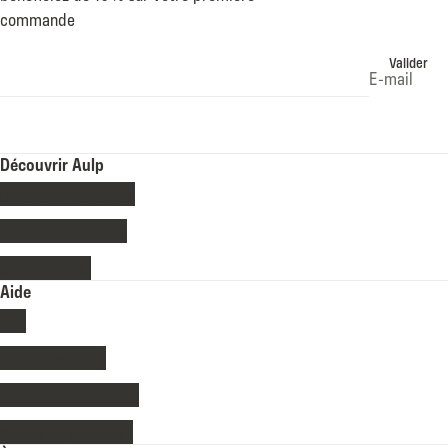
commande
Valider
E-mail
Découvrir Aulp
Collection randonée
Collection lifestyle
Collection ski
Aide
FAQ
Contactez-nous
Livraisons et retours
Modes de paiement