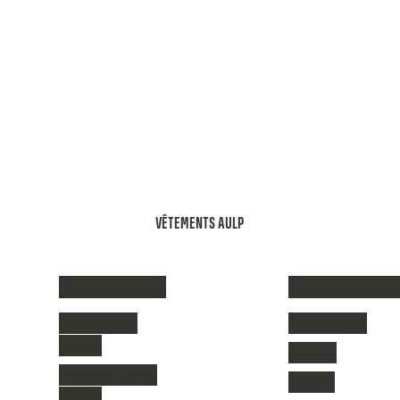
VÊTEMENTS AULP
Vêtements de ski
Vêtements enfant
Vestes de ski
Vestes de ski
femme
Polaires
Pantalons de ski
T-shirts
femme