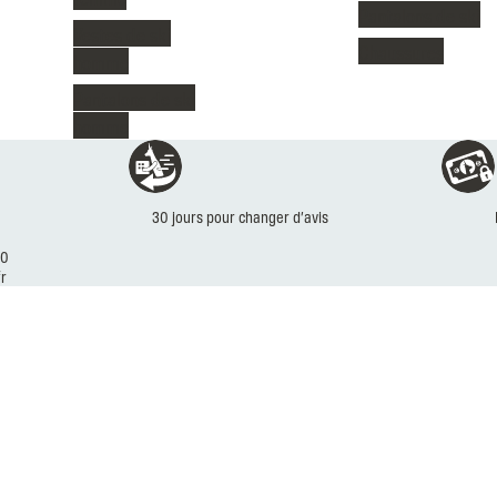
Pantalons de ski
Vestes de ski
Chaussures
homme
Pantalons de ski
homme
Réassurances
30 jours pour changer d’avis
30
r