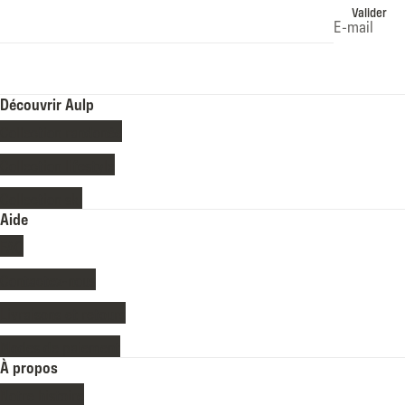
Valider
E-mail
Découvrir Aulp
Collection randonée
Collection lifestyle
Collection ski
Aide
FAQ
Contactez-nous
Livraisons et retours
Modes de paiement
À propos
Notre histoire