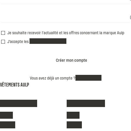
Je souhaite recevoir l’actualité et les offres concernant la marque Aulp
J'accepte les
conditions d'utilisation
Créer mon compte
Vous avez déjà un compte ?
Connectez vous
VÊTEMENTS AULP
Vêtements femme
Vêtements homme
Vestes
Vestes
T-shirts
T-shirts