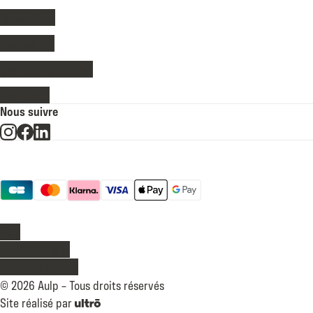
Revendeurs
Nos valeurs
Qualité et garanties
Notre blog
Nous suivre
Moyens de paiement
Légal
CGV
Confidentialité
Mentions légales
©
2026
Aulp –
Tous droits réservés
Site réalisé par