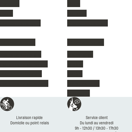
Pantalons
Shorts
Shorts
Pantalons
Chaussures de sport
Chaussures de sport
Vêtements de ski
Vêtements enfant
Vestes de ski femme
Vestes de ski
Pantalons de ski femme
Polaires
Vestes de ski homme
T-shirts
Pantalons de ski homme
Pantalons de ski
Chaussures
Réassurances
Livraison rapide
Service client
Domicile ou point relais
Du lundi au vendredi
9h - 12h30 / 13h30 - 17h30