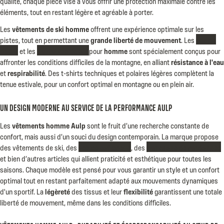
qualité, chaque pièce vise à vous offrir une protection maximale contre les
éléments, tout en restant légère et agréable à porter.
Les
vêtements de ski homme
offrent une expérience optimale sur les
pistes, tout en permettant une
grande liberté de mouvement
. Les
vestes
de ski
et les
pantalons de ski
pour
homme
sont spécialement conçus pour
affronter les conditions difficiles de la montagne, en alliant
résistance à l'eau
et
respirabilité
. Des t-shirts techniques et polaires légères complètent la
tenue estivale, pour un confort optimal en montagne ou en plein air.
UN DESIGN MODERNE AU SERVICE DE LA PERFORMANCE AULP
Les
vêtements homme Aulp
sont le fruit d’une recherche constante de
confort, mais aussi d’un souci du design contemporain. La marque propose
des vêtements de ski, des
vestes softshells
, des
pantalons de randonnée
et bien d’autres articles qui allient praticité et esthétique pour toutes les
saisons. Chaque modèle est pensé pour vous garantir un style et un confort
optimal tout en restant parfaitement adapté aux mouvements dynamiques
d'un sportif. La
légèreté
des tissus et leur
flexibilité
garantissent une totale
liberté de mouvement, même dans les conditions difficiles.