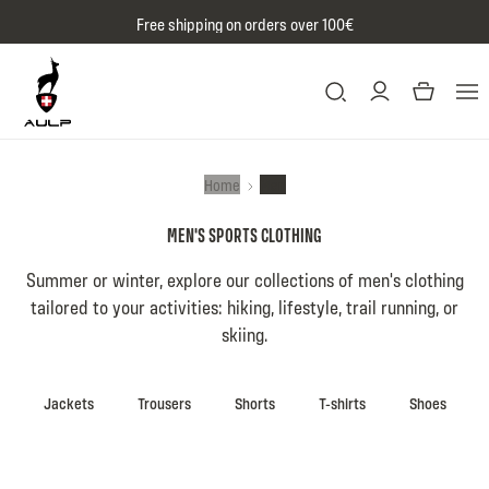
Skip to content
Free shipping on orders over 100€
Home
Men
MEN'S SPORTS CLOTHING
Summer or winter, explore our collections of men's clothing
tailored to your activities: hiking, lifestyle, trail running, or
skiing.
Jackets
Trousers
Shorts
T-shirts
Shoes