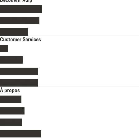
Collection randonée
Collection lifestyle
Collection ski
Customer Services
FAQ
Contact us
Delivery & returns
Payment methods
À propos
The Brand
Revendeurs
Our values
Qualité et garanties