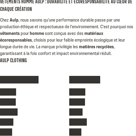
VÊTEMENTS HOMME AULP : DURABILITÉ ET ÉCORESPONSABILITÉ AU CŒUR DE
CHAQUE CRÉATION
Chez
Aulp
, nous savons qu’une performance durable passe par une
production éthique et respectueuse de l’environnement. C’est pourquoi nos
vêtements
pour
homme
sont conçus avec des
matériaux
écoresponsables
, choisis pour leur faible empreinte écologique et leur
longue durée de vie. La marque privilégie les
matières recyclées
,
garantissant à la fois confort et impact environnemental réduit.
AULP CLOTHING
Women's clothing
Men's clothing
Jackets
Jackets
T-shirts
T-shirts
Trousers
Shorts
Shorts
Trousers
Shoes
Shoes