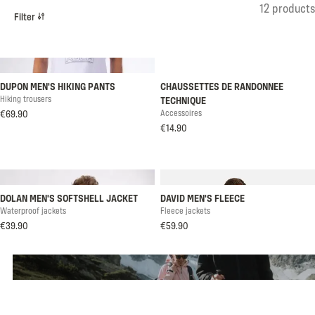
Product list
12 products
Filter
DUPON MEN'S HIKING PANTS
CHAUSSETTES DE RANDONNEE
Hiking trousers
TECHNIQUE
€69.90
Accessoires
€14.90
DOLAN MEN'S SOFTSHELL JACKET
DAVID MEN'S FLEECE
Waterproof jackets
Fleece jackets
€39.90
€59.90