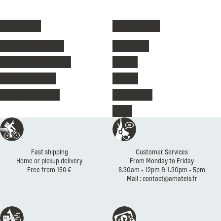
Ski clothing
Kids' clothing
Women's ski jacket
Ski jackets
Women's ski trousers
Fleeces
Men's ski jackets
T-shirts
Men's ski trousers
Ski trousers
Shoes
Reassurances
Fast shipping
Customer Services
Home or pickup delivery
From Monday to Friday
Free from 150 €
8.30am - 12pm & 1.30pm - 5pm
Mail : contact@amateis.fr