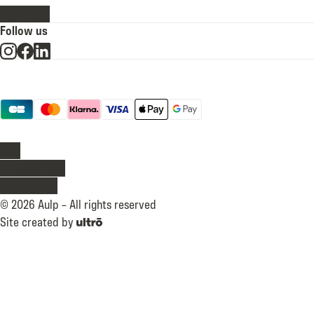
Notre blog
Follow us
Payment methods
legal
CGV
Personal data
Legal notice
©
2026
Aulp –
All rights reserved
Site created by