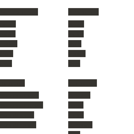
Women's clothing
Men's clothing
Jackets
Jackets
T-shirts
T-shirts
Trousers
Shorts
Shorts
Trousers
Shoes
Shoes
Ski clothing
Kids' clothing
Women's ski jacket
Ski jackets
Women's ski trousers
Fleeces
Men's ski jackets
T-shirts
Men's ski trousers
Ski trousers